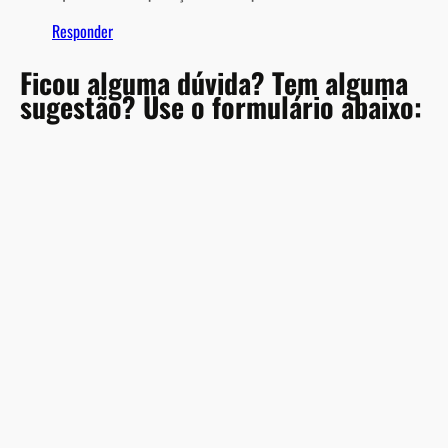
Responder
Ficou alguma dúvida? Tem alguma
sugestão? Use o formulário abaixo:
A
l
t
e
r
n
a
t
i
v
e
: