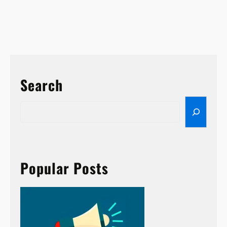
Search
S
e
a
r
c
h
Popular Posts