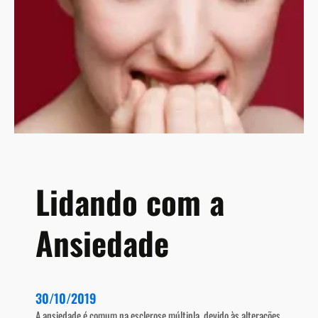
ú
m
l
t
t
í
i
t
p
u
l
l
a
o
?
Lidando com a
Ansiedade
30/10/2019
A ansiedade é comum na esclerose múltipla, devido às alterações