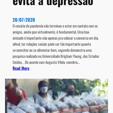
d
o
R
20/07/2020
i
O cenário de pandemia não terminou e estar em contato com os
o
amigos, ainda que virtualmente, é fundamental. Uma boa
d
amizade é importante não apenas pra colocar a conversa em dia,
e
afinal, ter relações sociais pode ser tão importante quanto
J
se exercitar ou se alimentar bem, segundo demonstra uma
a
pesquisa realizada na Universidade Brigham Young, dos Estados
n
Unidos, . De acordo com Augusto Vilela, membro…
e
:
Read More
i
T
r
e
o
r
e
a
m
m
i
i
t
g
e