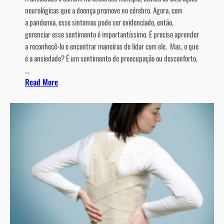
neurológicas que a doença promove no cérebro. Agora, com
a pandemia, esse sintomas pode ser evidenciado, então,
gerenciar esse sentimento é importantíssimo. É preciso aprender
a reconhecê-lo e encontrar maneiras de lidar com ele. Mas, o que
é a ansiedade? É um sentimento de preocupação ou desconforto,
…
:
Read More
L
i
d
a
n
d
o
c
o
m
a