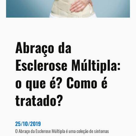
A
n
s
i
e
d
Abraço da
a
d
Esclerose Múltipla:
e
o que é? Como é
tratado?
25/10/2019
O Abraço da Esclerose Múltipla é uma coleção de sintomas