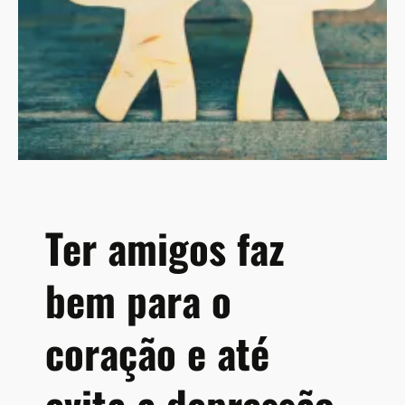
a
r
i
a
d
e
E
s
t
a
d
Ter amigos faz
o
d
bem para o
e
S
a
coração e até
ú
d
evita a depressão
e