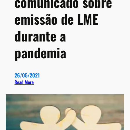
comunicado sobre
emissão de LME
durante a
pandemia
26/05/2021
:
Read More
S
e
c
r
e
t