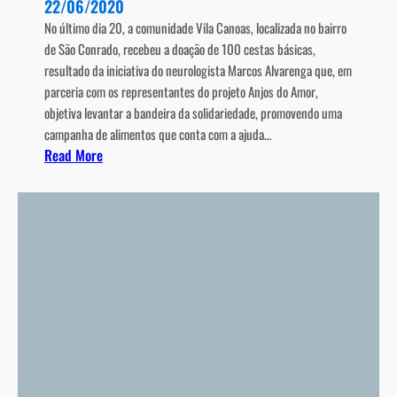
e
22/06/2020
o
e
No último dia 20, a comunidade Vila Canoas, localizada no bairro
e
m
de São Conrado, recebeu a doação de 100 cestas básicas,
a
i
resultado da iniciativa do neurologista Marcos Alvarenga que, em
t
s
parceria com os representantes do projeto Anjos do Amor,
é
s
objetiva levantar a bandeira da solidariedade, promovendo uma
e
ã
campanha de alimentos que conta com a ajuda…
v
o
:
Read More
i
d
S
t
e
o
a
L
l
a
M
i
d
E
d
e
d
a
p
u
r
r
r
i
e
a
e
s
n
d
s
t
a