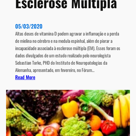
Esclerose Múltipla
9
05/03/2020
Altas doses de vitamina D podem agravar a inflamação e a perda
de mielina no cérebro e na medula espinhal, além de piorar a
incapacidade associada à esclerose múltipla (EM). Esses foram os
dados divulgados de um estudo realizado pelo neurologista
Sebastian Torke, PHD do Instituto de Neuropatologias da
Alemanha, apresentado, em fevereiro, no Fórum…
:
Read More
E
s
t
u
d
o
r
e