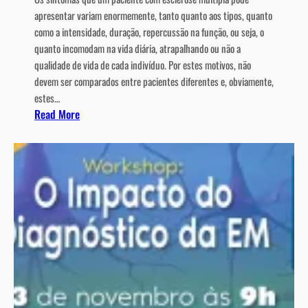
a
apresentar variam enormemente, tanto quanto aos tipos, quanto
s
como a intensidade, duração, repercussão na função, ou seja, o
e
quanto incomodam na vida diária, atrapalhando ou não a
d
qualidade de vida de cada indivíduo. Por estes motivos, não
e
devem ser comparados entre pacientes diferentes e, obviamente,
c
estes…
a
:
Read More
n
Q
n
u
a
a
b
i
i
s
s
s
e
ã
m
o
f
o
a
s
r
s
m