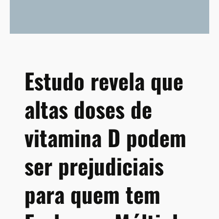
ã
e
d
o
a
e
p
e
a
m
n
t
d
e
Estudo revela que
e
m
m
p
altas doses de
i
o
a
s
d
vitamina D podem
e
C
ser prejudiciais
O
V
I
para quem tem
D
-
1