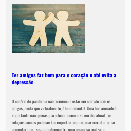
C
o
m
o
é
t
r
a
t
a
Ter amigos faz bem para o coração e até evita a
d
depressão
o
?
O cenário de pandemia não terminou e estar em contato com os
amigos, ainda que virtualmente, é fundamental. Uma boa amizade é
importante não apenas pra colocar a conversa em dia, afinal, ter
relações sociais pode ser tão importante quanto se exercitar ou se
alimentar bem, segundo demonstra uma pesquisa realizada