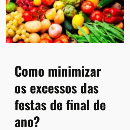
v
e
l
a
q
u
e
a
l
Como minimizar
t
a
os excessos das
s
d
o
festas de final de
s
e
ano?
s
d