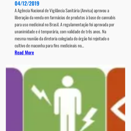
04/12/2019
s
t
A Agência Nacional de Vigilância Sanitária (Anvisa) aprovou a
t
e
liberação da venda em farmácias de produtos à base de cannabis
a
m
para uso medicinal no Brasil. A regulamentação foi aprovada por
s
E
unanimidade e é temporária, com validade de três anos. Na
d
s
mesma reunião da diretoria colegiada do órgão foi rejeitado o
e
c
cultivo de maconha para fins medicinais no…
f
l
:
Read More
i
e
A
n
r
n
a
o
v
l
s
i
d
e
s
e
M
a
a
ú
l
n
l
i
o
t
b
?
i
e
p
r