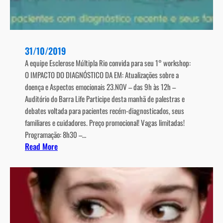
i
á
n
c
t
i
o
a
31/10/2019
m
s
a
A equipe Esclerose Múltipla Rio convida para seu 1° workshop:
s
O IMPACTO DO DIAGNÓSTICO DA EM: Atualizações sobre a
d
doença e Aspectos emocionais 23.NOV – das 9h às 12h –
a
Auditório do Barra Life Participe desta manhã de palestras e
E
debates voltada para pacientes recém-diagnosticados, seus
s
familiares e cuidadores. Preço promocional! Vagas limitadas!
c
Programação: 8h30 –…
l
:
Read More
e
p
r
o
o
s
s
t
e
s
M
e