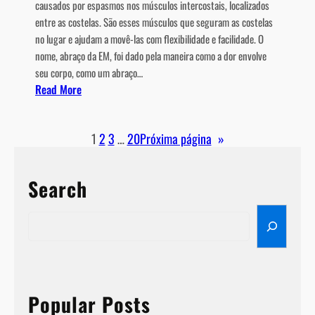
causados ​​por espasmos nos músculos intercostais, localizados
entre as costelas. São esses músculos que seguram as costelas
no lugar e ajudam a movê-las com flexibilidade e facilidade. O
nome, abraço da EM, foi dado pela maneira como a dor envolve
seu corpo, como um abraço…
:
Read More
A
b
1
2
3
…
20
Próxima página
»
r
a
ç
Search
o
d
S
a
e
E
a
s
r
c
c
l
h
Popular Posts
e