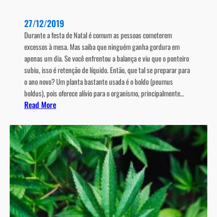
e
v
27/12/2019
i
Durante a festa de Natal é comum as pessoas cometerem
t
excessos à mesa. Mas saiba que ninguém ganha gordura em
a
apenas um dia. Se você enfrentou a balança e viu que o ponteiro
m
subiu, isso é retenção de líquido. Então, que tal se preparar para
i
o ano novo? Um planta bastante usada é o boldo (peumus
n
boldus), pois oferece alívio para o organismo, principalmente…
a
:
Read More
D
C
p
o
o
m
d
o
e
m
m
i
s
n
e
i
r
m
p