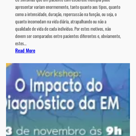
a
apresentar variam enormemente, tanto quanto aos tipos, quanto
s
como a intensidade, duração, repercussão na função, ou seja, o
e
quanto incomodam na vida diária, atrapalhando ou não a
d
qualidade de vida de cada indivíduo. Por estes motivos, não
e
devem ser comparados entre pacientes diferentes e, obviamente,
c
estes…
a
:
Read More
n
Q
n
u
a
a
b
i
i
s
s
s
e
ã
m
o
f
o
a
s
r
s
m