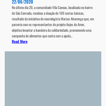
e
22/06/2020
o
e
No último dia 20, a comunidade Vila Canoas, localizada no bairro
e
m
de São Conrado, recebeu a doação de 100 cestas básicas,
a
i
resultado da iniciativa do neurologista Marcos Alvarenga que, em
t
s
parceria com os representantes do projeto Anjos do Amor,
é
s
objetiva levantar a bandeira da solidariedade, promovendo uma
e
ã
campanha de alimentos que conta com a ajuda…
v
o
:
Read More
i
d
S
t
e
o
a
L
l
a
M
i
d
E
d
e
d
a
p
u
r
r
r
i
e
a
e
s
n
d
s
t
a