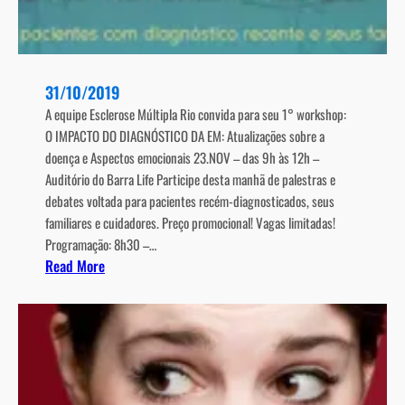
i
á
n
c
t
i
o
a
31/10/2019
m
s
a
A equipe Esclerose Múltipla Rio convida para seu 1° workshop:
s
O IMPACTO DO DIAGNÓSTICO DA EM: Atualizações sobre a
d
doença e Aspectos emocionais 23.NOV – das 9h às 12h –
a
Auditório do Barra Life Participe desta manhã de palestras e
E
debates voltada para pacientes recém-diagnosticados, seus
s
familiares e cuidadores. Preço promocional! Vagas limitadas!
c
Programação: 8h30 –…
l
:
Read More
e
p
r
o
o
s
s
t
e
s
M
e