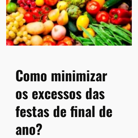
v
e
l
a
q
u
e
a
l
Como minimizar
t
a
os excessos das
s
d
o
festas de final de
s
e
ano?
s
d