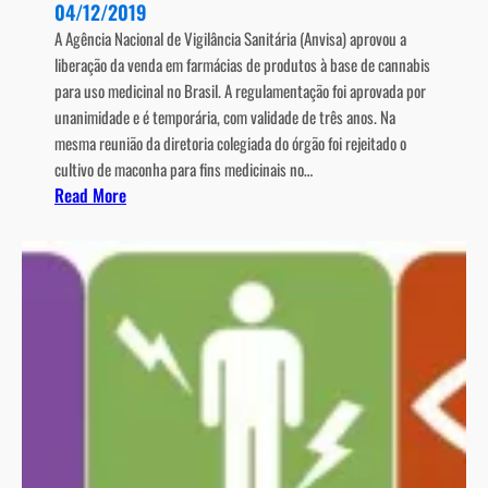
04/12/2019
s
t
A Agência Nacional de Vigilância Sanitária (Anvisa) aprovou a
t
e
liberação da venda em farmácias de produtos à base de cannabis
a
m
para uso medicinal no Brasil. A regulamentação foi aprovada por
s
E
unanimidade e é temporária, com validade de três anos. Na
d
s
mesma reunião da diretoria colegiada do órgão foi rejeitado o
e
c
cultivo de maconha para fins medicinais no…
f
l
:
Read More
i
e
A
n
r
n
a
o
v
l
s
i
d
e
s
e
M
a
a
ú
l
n
l
i
o
t
b
?
i
e
p
r