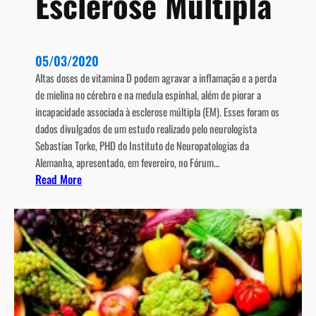
Esclerose Múltipla
9
05/03/2020
Altas doses de vitamina D podem agravar a inflamação e a perda
de mielina no cérebro e na medula espinhal, além de piorar a
incapacidade associada à esclerose múltipla (EM). Esses foram os
dados divulgados de um estudo realizado pelo neurologista
Sebastian Torke, PHD do Instituto de Neuropatologias da
Alemanha, apresentado, em fevereiro, no Fórum…
:
Read More
E
s
t
u
d
o
r
e