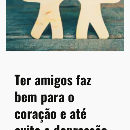
a
r
i
a
d
e
E
s
t
a
d
Ter amigos faz
o
d
bem para o
e
S
a
coração e até
ú
d
evita a depressão
e