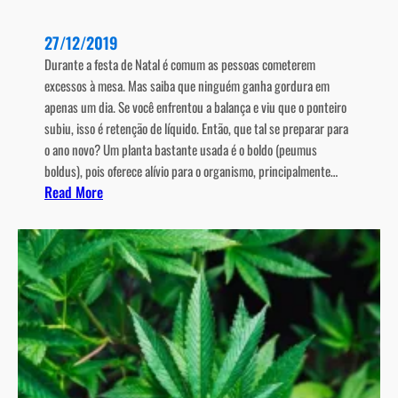
e
v
27/12/2019
i
Durante a festa de Natal é comum as pessoas cometerem
t
excessos à mesa. Mas saiba que ninguém ganha gordura em
a
apenas um dia. Se você enfrentou a balança e viu que o ponteiro
m
subiu, isso é retenção de líquido. Então, que tal se preparar para
i
o ano novo? Um planta bastante usada é o boldo (peumus
n
boldus), pois oferece alívio para o organismo, principalmente…
a
:
Read More
D
C
p
o
o
m
d
o
e
m
m
i
s
n
e
i
r
m
p