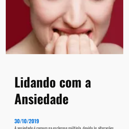
ú
m
l
t
t
í
i
t
p
u
l
l
a
o
?
Lidando com a
Ansiedade
30/10/2019
A ansiedade é comum na esclerose múltipla, devido às alterações