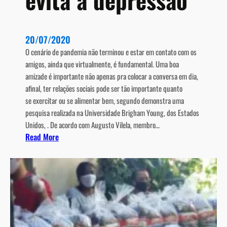
d
o
R
20/07/2020
i
O cenário de pandemia não terminou e estar em contato com os
o
amigos, ainda que virtualmente, é fundamental. Uma boa
d
amizade é importante não apenas pra colocar a conversa em dia,
e
afinal, ter relações sociais pode ser tão importante quanto
J
se exercitar ou se alimentar bem, segundo demonstra uma
a
pesquisa realizada na Universidade Brigham Young, dos Estados
n
Unidos, . De acordo com Augusto Vilela, membro…
e
:
Read More
i
T
r
e
o
r
e
a
m
m
i
i
t
g
e