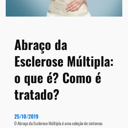
A
n
s
i
e
d
Abraço da
a
d
Esclerose Múltipla:
e
o que é? Como é
tratado?
25/10/2019
O Abraço da Esclerose Múltipla é uma coleção de sintomas