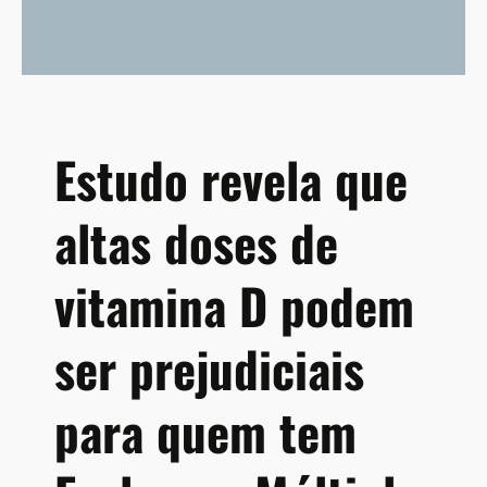
ã
e
d
o
a
e
p
e
a
m
n
t
d
e
Estudo revela que
e
m
m
p
altas doses de
i
o
a
s
d
vitamina D podem
e
C
ser prejudiciais
O
V
I
para quem tem
D
-
1