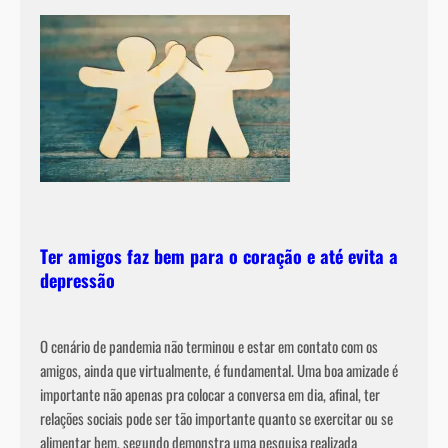
C
o
m
o
é
t
r
a
t
a
Ter amigos faz bem para o coração e até evita a
d
depressão
o
?
O cenário de pandemia não terminou e estar em contato com os
amigos, ainda que virtualmente, é fundamental. Uma boa amizade é
importante não apenas pra colocar a conversa em dia, afinal, ter
relações sociais pode ser tão importante quanto se exercitar ou se
alimentar bem, segundo demonstra uma pesquisa realizada