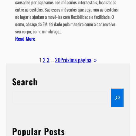
causados ​​por espasmos nos músculos intercostais, localizados
entre as costelas. São esses músculos que seguram as costelas
no lugar e ajudam a movê-las com flexibilidade e facilidade. O
nome, abraço da EM, foi dado pela maneira como a dor envolve
seu corpo, como um abraço…
:
Read More
A
b
1
2
3
…
20
Próxima página
»
r
a
ç
Search
o
d
S
a
e
E
a
s
r
c
c
l
h
Popular Posts
e