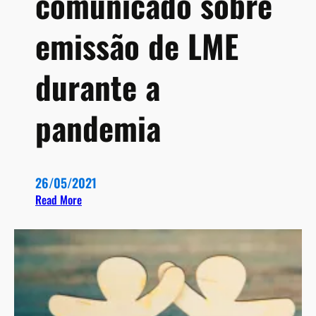
comunicado sobre
emissão de LME
durante a
pandemia
26/05/2021
:
Read More
S
e
c
r
e
t