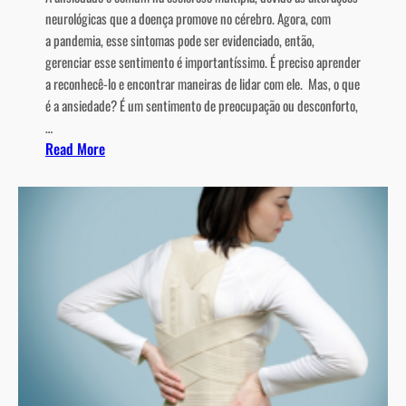
neurológicas que a doença promove no cérebro. Agora, com
a pandemia, esse sintomas pode ser evidenciado, então,
gerenciar esse sentimento é importantíssimo. É preciso aprender
a reconhecê-lo e encontrar maneiras de lidar com ele. Mas, o que
é a ansiedade? É um sentimento de preocupação ou desconforto,
…
:
Read More
L
i
d
a
n
d
o
c
o
m
a