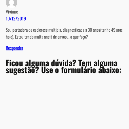
Viviane
10/12/2019
Sou portadora de esclerose multipla, diagnosticada a 30 anos(tenho 49anos
hoje). Estou tendo muita anciã de envoou, o que faço?
Responder
Ficou alguma dúvida? Tem alguma
sugestão? Use o formulário abaixo:
A
l
t
e
r
n
a
t