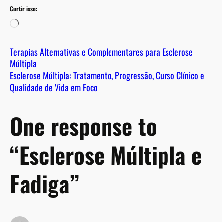
Curtir isso:
C
a
r
Terapias Alternativas e Complementares para Esclerose
r
Múltipla
e
Esclerose Múltipla: Tratamento, Progressão, Curso Clínico e
g
Qualidade de Vida em Foco
a
n
One response to
d
o
…
“Esclerose Múltipla e
Fadiga”