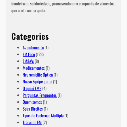
bandeira da solidariedade, promovendo uma campanha de alimentos
que conta com a ajuda…
Categories
Agendamento
(1)
EM Foco
(123)
EM&Vc
(8)
Medicamentos
(1)
Neuromielite Óptica
(1)
Nossa Equipe por aí
(1)
O que é EM?
(4)
Perguntas Frequentes
(1)
Quem somos
(1)
Seus Direitos
(1)
Tipos de Esclerose Múltipla
(1)
Tratando EM
(2)