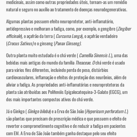
medicinais, assim como outras propriedades úteis, tornam-as um remédio
natural e seguro no auxílio ao tratamento de doenças neurodegenerativas.
Algumas plantas possuem efeito neuroprotetor, anti-inflamatório,
antidepressivo e melhoram a fadiga, como, por exemplo, o gengibre (
Zingiber
officinale
), o açafrão da terra (
Curcuma Longa
), o açafrão verdadeiro
(
Crocus Sativus)
e o ginseng (
Panax Ginseng).
Outra planta muito estudada é o chá verde (
Camellia Sinensis L.
), uma das
bebidas mais antigas do mundo da família
Theaceae. O
chá verde é usado
para vários fins diferentes, incluindo perda de peso, distúrbios
cardiovasculares, inflamação e efeitos de proteção dos neurônios, além de
aliviar a fadiga. As propriedades anti-inflamatórias e neuroprotetoras da
planta são atribuídas aos Polifenóis Epigalocatequina-3-Galato (EGCG), um
dos mais importantes compostos ativos do chá verde.
Já o Ginkgo (
Ginkgo biloba
) e a Erva de São João (
Hypericum perforatum L
.)
são plantas que precisam de prescrição médica e que possuem o efeito de
reverter o comprometimento cognitivo e de reduzir a fadiga em pacientes
com EM. A Erva de São João também ganha destaque pelo seu efeito