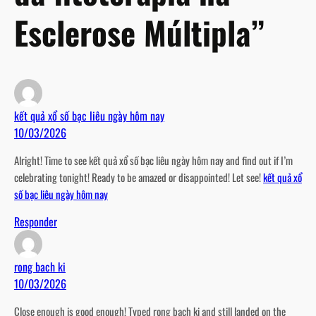
Esclerose Múltipla”
kết quả xổ số bạc liêu ngày hôm nay
10/03/2026
Alright! Time to see kết quả xổ số bạc liêu ngày hôm nay and find out if I’m
celebrating tonight! Ready to be amazed or disappointed! Let see!
kết quả xổ
số bạc liêu ngày hôm nay
Responder
rong bach ki
10/03/2026
Close enough is good enough! Typed rong bach ki and still landed on the