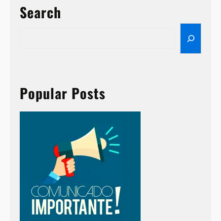
Search
S
e
a
r
c
h
Popular Posts