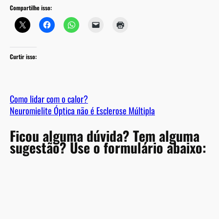
Compartilhe isso:
Curtir isso:
Como lidar com o calor?
Neuromielite Óptica não é Esclerose Múltipla
Ficou alguma dúvida? Tem alguma
sugestão? Use o formulário abaixo:
A
l
t
e
r
n