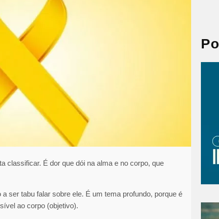
a
r
c
h
Po
 classificar. É dor que dói na alma e no corpo, que
 ser tabu falar sobre ele. É um tema profundo, porque é
ível ao corpo (objetivo).