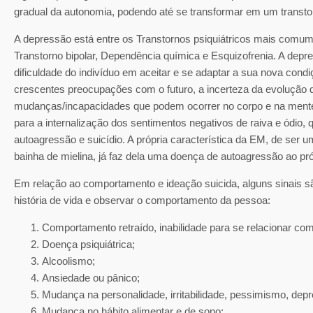
gradual da autonomia, podendo até se transformar em um transtor
A depressão está entre os Transtornos psiquiátricos mais comume
Transtorno bipolar, Dependência química e Esquizofrenia. A dep
dificuldade do indivíduo em aceitar e se adaptar a sua nova con
crescentes preocupações com o futuro, a incerteza da evolução 
mudanças/incapacidades que podem ocorrer no corpo e na ment
para a internalização dos sentimentos negativos de raiva e ódi
autoagressão e suicídio. A própria característica da EM, de ser
bainha de mielina, já faz dela uma doença de autoagressão ao pró
Em relação ao comportamento e ideação suicida, alguns sinais sã
história de vida e observar o comportamento da pessoa:
Comportamento retraído, inabilidade para se relacionar com
Doença psiquiátrica;
Alcoolismo;
Ansiedade ou pânico;
Mudança na personalidade, irritabilidade, pessimismo, depr
Mudança no hábito alimentar e de sono;