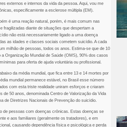
es externos e internos da vida da pessoa. Aqui, vou me
ônicas, especificamente a esclerose múltipla (EM).
ambém é uma reação natural, porém, é mais comum nas
fragilizadas diante de situações que despertam a
uicídio não está necessariamente ligado a uma doença
as as idades e classes sociais cometem suicídio. A cada
um milhão de pessoas, todos os anos. Estima-se que de 10
ndo a Organização Mundial de Saúde (OMS), 90% dos casos
nimas para oferta de ajuda voluntária ou profissional.
 abaixo da média mundial, que fica entre 13 e 14 mortes por
média mundial permanece estável, no Brasil esse número
ados com esta triste realidade uniram esforços e criaram
is de 50 anos, denominada Centro de Valorização da Vida
a de Diretrizes Nacionais de Prevenção do suicídio.
é o de pessoas com doenças crônicas. Estas doenças se
e e aos familiares (geralmente os tratadores), e em
onal, causando dependência física e psicológica e perda