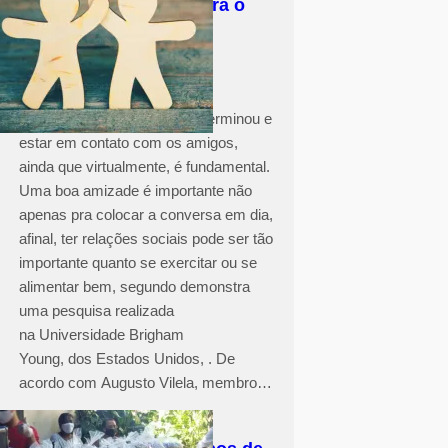
Ter amigos faz bem para o
coração e até evita a
depressão
O cenário de pandemia não terminou e
estar em contato com os amigos,
ainda que virtualmente, é fundamental.
Uma boa amizade é importante não
apenas pra colocar a conversa em dia,
afinal, ter relações sociais pode ser tão
importante quanto se exercitar ou se
alimentar bem, segundo demonstra
uma pesquisa realizada
na Universidade Brigham
Young, dos Estados Unidos, . De
acordo com Augusto Vilela, membro…