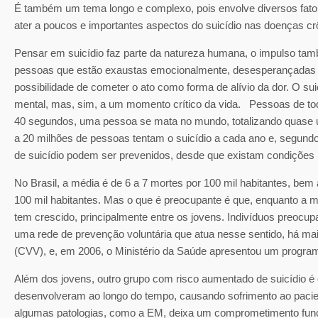
É também um tema longo e complexo, pois envolve diversos fator
ater a poucos e importantes aspectos do suicídio nas doenças cr
Pensar em suicídio faz parte da natureza humana, o impulso t
pessoas que estão exaustas emocionalmente, desesperançadas e 
possibilidade de cometer o ato como forma de alívio da dor. O s
mental, mas, sim, a um momento crítico da vida. Pessoas de tod
40 segundos, uma pessoa se mata no mundo, totalizando quase 
a 20 milhões de pessoas tentam o suicídio a cada ano e, segu
de suicídio podem ser prevenidos, desde que existam condições mí
No Brasil, a média é de 6 a 7 mortes por 100 mil habitantes, bem
100 mil habitantes. Mas o que é preocupante é que, enquanto a 
tem crescido, principalmente entre os jovens. Indivíduos preocup
uma rede de prevenção voluntária que atua nesse sentido, há ma
(CVV), e, em 2006, o Ministério da Saúde apresentou um program
Além dos jovens, outro grupo com risco aumentado de suicídio 
desenvolveram ao longo do tempo, causando sofrimento ao pacient
algumas patologias, como a EM, deixa um comprometimento funci