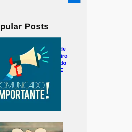
pular Posts
Secretaria de Estado de
Saúde do Rio de Janeiro
emite novo comunicado
sobre emissão de LME
durante a pandemia