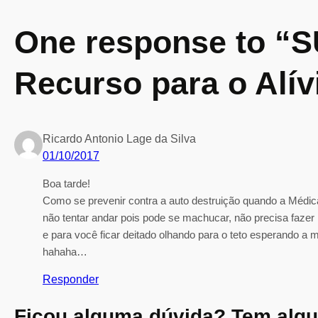
e
One response to “S
g
a
n
Recurso para o Alív
d
o
…
Ricardo Antonio Lage da Silva
01/10/2017
Boa tarde!
Como se prevenir contra a auto destruição quando a Médic
não tentar andar pois pode se machucar, não precisa fazer 
e para você ficar deitado olhando para o teto esperando a 
hahaha…
Responder
Ficou alguma dúvida? Tem alg