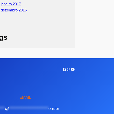
janeiro 2017
dezembro 2016
gs
Google
Instagram
Youtube
EMAIL
***
@
**********************
om.br