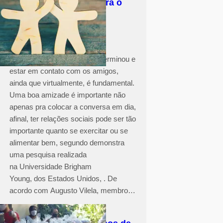
Ter amigos faz bem para o
coração e até evita a
depressão
O cenário de pandemia não terminou e
estar em contato com os amigos,
ainda que virtualmente, é fundamental.
Uma boa amizade é importante não
apenas pra colocar a conversa em dia,
afinal, ter relações sociais pode ser tão
importante quanto se exercitar ou se
alimentar bem, segundo demonstra
uma pesquisa realizada
na Universidade Brigham
Young, dos Estados Unidos, . De
acordo com Augusto Vilela, membro…