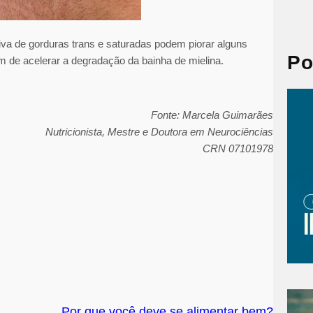
a
r
c
ssiva de gorduras trans e saturadas podem piorar alguns
h
Po
m de acelerar a degradação da bainha de mielina.
Fonte: Marcela Guimarães
Nutricionista, Mestre e Doutora em Neurociências
CRN 07101978
Por que você deve se alimentar bem?