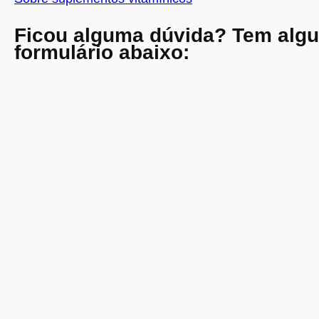
r
e
Ficou alguma dúvida? Tem alg
g
formulário abaixo:
a
n
d
o
…