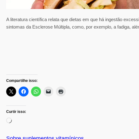
A literatura científica relata que dietas em que há ingestão exce
sintomas da Esclerose Múltipla, como, por exemplo, a fadiga, alé
Compartilhe isso:
Curtir isso:
C
a
r
Sobre suplementos vitamínicos