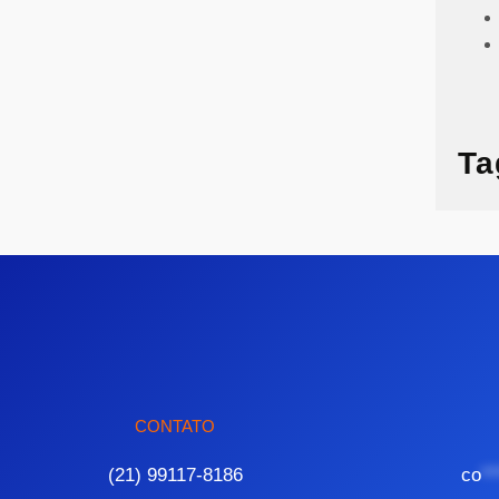
Ta
CONTATO
(21) 99117-8186
co
**