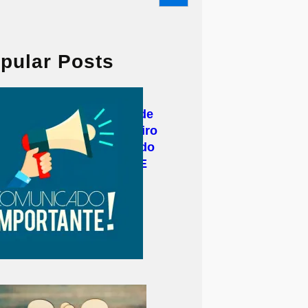
pular Posts
Secretaria de Estado de
Saúde do Rio de Janeiro
emite novo comunicado
sobre emissão de LME
durante a pandemia