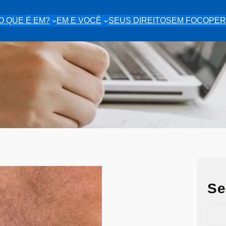
O QUE É EM?
EM E VOCÊ
SEUS DIREITOS
EM FOCO
PER
Se
S
e