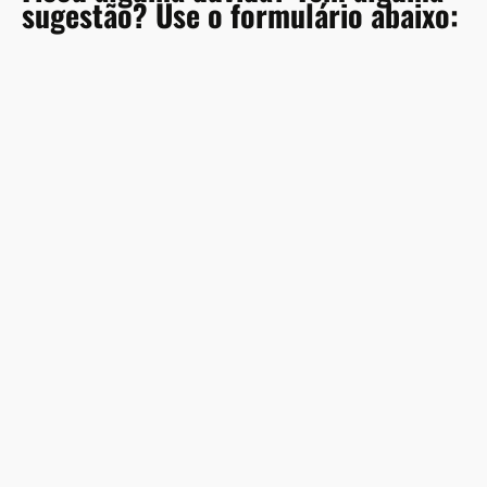
sugestão? Use o formulário abaixo:
A
l
t
e
r
n
a
t
i
v
e
: