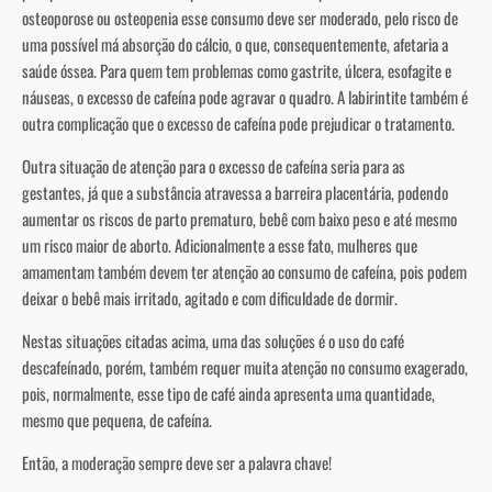
osteoporose ou osteopenia esse consumo deve ser moderado, pelo risco de
uma possível má absorção do cálcio, o que, consequentemente, afetaria a
saúde óssea. Para quem tem problemas como gastrite, úlcera, esofagite e
náuseas, o excesso de cafeína pode agravar o quadro. A labirintite também é
outra complicação que o excesso de cafeína pode prejudicar o tratamento.
Outra situação de atenção para o excesso de cafeína seria para as
gestantes, já que a substância atravessa a barreira placentária, podendo
aumentar os riscos de parto prematuro, bebê com baixo peso e até mesmo
um risco maior de aborto. Adicionalmente a esse fato, mulheres que
amamentam também devem ter atenção ao consumo de cafeína, pois podem
deixar o bebê mais irritado, agitado e com dificuldade de dormir.
Nestas situações citadas acima, uma das soluções é o uso do café
descafeínado, porém, também requer muita atenção no consumo exagerado,
pois, normalmente, esse tipo de café ainda apresenta uma quantidade,
mesmo que pequena, de cafeína.
Então, a moderação sempre deve ser a palavra chave!