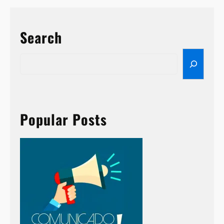
Search
S
e
a
r
c
h
Popular Posts