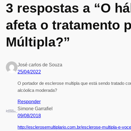
3 respostas a “O há
a
n
d
afeta o tratamento 
o
…
Múltipla?”
José carlos de Souza
25/04/2022
O portador de esclerose multipla que está sendo tratado c
alcóolica moderada?
Responder
Simone Garrafiel
09/08/2018
http://esclerosemultiplario.com.br/esclerose-multipla-e-v