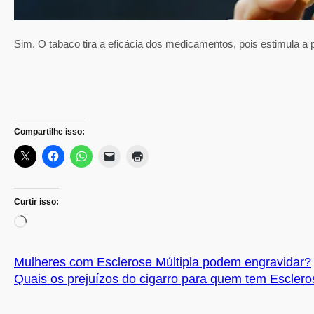
Sim. O tabaco tira a eficácia dos medicamentos, pois estimula a
Compartilhe isso:
Curtir isso:
C
a
r
Mulheres com Esclerose Múltipla podem engravidar?
r
Quais os prejuízos do cigarro para quem tem Esclero
e
g