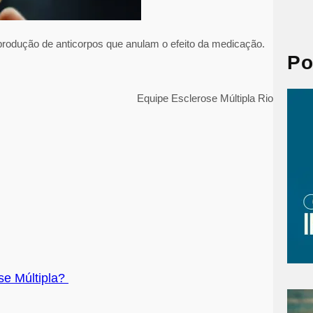
a
r
c
 produção de anticorpos que anulam o efeito da medicação.
h
Po
Equipe Esclerose Múltipla Rio
se Múltipla?