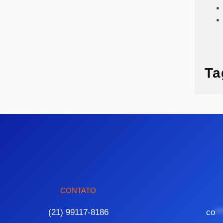
Ta
CONTATO
(21) 99117-8186
co
**