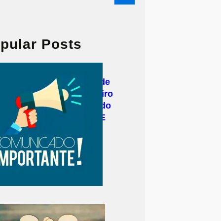
pular Posts
Secretaria de Estado de
Saúde do Rio de Janeiro
emite novo comunicado
sobre emissão de LME
durante a pandemia