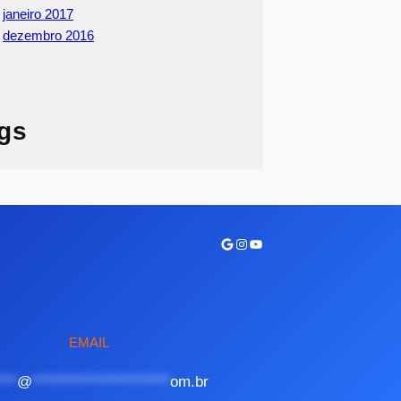
janeiro 2017
dezembro 2016
gs
Google
Instagram
Youtube
EMAIL
***
@
**********************
om.br