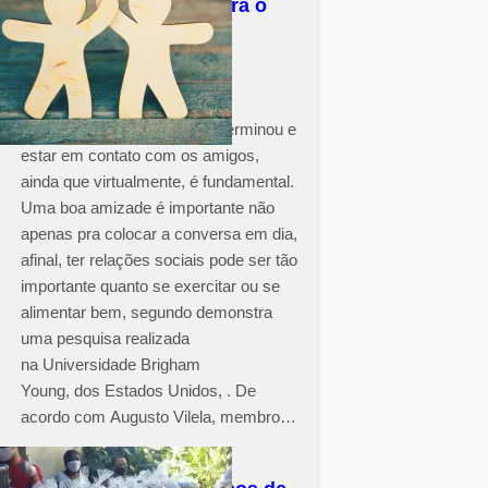
Ter amigos faz bem para o
coração e até evita a
depressão
O cenário de pandemia não terminou e
estar em contato com os amigos,
ainda que virtualmente, é fundamental.
Uma boa amizade é importante não
apenas pra colocar a conversa em dia,
afinal, ter relações sociais pode ser tão
importante quanto se exercitar ou se
alimentar bem, segundo demonstra
uma pesquisa realizada
na Universidade Brigham
Young, dos Estados Unidos, . De
acordo com Augusto Vilela, membro…