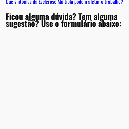
Que sintomas da Esclerose Múltipla podem afetar o trabalho?
Ficou alguma dúvida? Tem alguma
sugestão? Use o formulário abaixo:
A
l
t
e
r
n
a
t
i
v
e
: