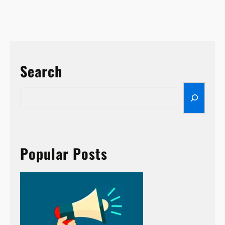
Search
S
e
a
r
c
h
Popular Posts