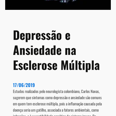
c
r
l
e
e
b
r
r
o
o
Depressão e
s
e
Ansiedade na
M
ú
l
Esclerose Múltipla
t
i
p
l
17/06/2019
a
Estudos realizados pelo neurologista colombiano, Carlos Navas,
sugerem que sintomas como depressão e ansiedade são comuns
em quem tem esclerose múltipla, pois a inflamação causada pela
doença seria um gatilho, associada a fatores ambientais, como