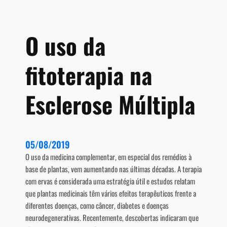
a
e
E
O uso da
s
c
fitoterapia na
l
e
r
Esclerose Múltipla
o
s
e
M
05/08/2019
ú
O uso da medicina complementar, em especial dos remédios à
l
base de plantas, vem aumentando nas últimas décadas. A terapia
t
com ervas é considerada uma estratégia útil e estudos relatam
i
que plantas medicinais têm vários efeitos terapêuticos frente a
p
diferentes doenças, como câncer, diabetes e doenças
l
neurodegenerativas. Recentemente, descobertas indicaram que
a