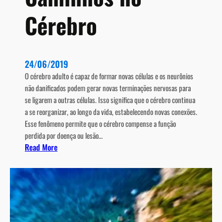
Cérebro
24/06/2019
O cérebro adulto é capaz de formar novas células e os neurônios
não danificados podem gerar novas terminações nervosas para
se ligarem a outras células. Isso significa que o cérebro continua
a se reorganizar, ao longo da vida, estabelecendo novas conexões.
Esse fenômeno permite que o cérebro compense a função
perdida por doença ou lesão…
:
Read More
N
e
u
r
o
p