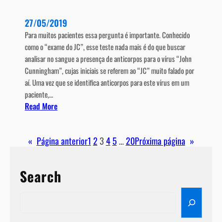
s
27/05/2019
e
M
Para muitos pacientes essa pergunta é importante. Conhecido
ú
como o “exame do JC”, esse teste nada mais é do que buscar
l
analisar no sangue a presença de anticorpos para o vírus “John
t
Cunningham”, cujas iniciais se referem ao “JC” muito falado por
i
aí. Uma vez que se identifica anticorpos para este vírus em um
p
paciente,…
:
Read More
l
O
a
q
«
Página anterior
1
2
3
4
5
…
20
Próxima página
»
u
e
é
Search
o
e
S
x
e
a
a