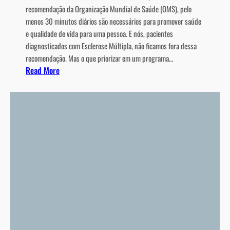
recomendação da Organização Mundial de Saúde (OMS), pelo
menos 30 minutos diários são necessários para promover saúde
e qualidade de vida para uma pessoa. E nós, pacientes
diagnosticados com Esclerose Múltipla, não ficamos fora dessa
recomendação. Mas o que priorizar em um programa…
:
Read More
T
r
e
i
n
a
m
e
n
t
o
a