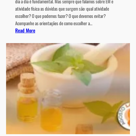
dia a dia é fundamental. Mas sempre que falamos sobre EM e
atividade física as dúvidas que surgem são: qual atividade
escolher? O que podemos fazer? O que devemos evitar?
Acompanhe as orientações de como escolher a…
:
Read More
A
t
i
v
i
d
a
d
e
F
í
s
i
c