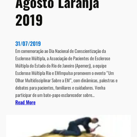
Agosto Laranja
o
2019
b
r
e
r
31/07/2019
e
s
Em comemoração ao Dia Nacional de Conscientização da
s
Esclerose Múltipla, a Associação de Pacientes de Esclerose
o
Múltipla do Estado do Rio de Janeiro (Apemerj), a equipe
n
Esclerose Múltipla Rio e EMImpulso promovem o evento “Um
â
Olhar Multidisciplinar Sobre a EM”, com dinâmicas, palestras e
n
debates para pacientes, familiares e cuidadores. Venha
c
participar de um bate-papo esclarecedor sobre…
:
Read More
i
A
a
g
m
o
a
s
g