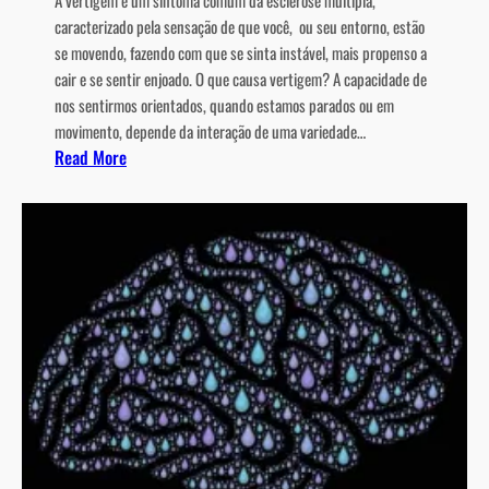
o
caracterizado pela sensação de que você, ou seu entorno, estão
N
se movendo, fazendo com que se sinta instável, mais propenso a
o
cair e se sentir enjoado. O que causa vertigem? A capacidade de
v
nos sentirmos orientados, quando estamos parados ou em
o
movimento, depende da interação de uma variedade…
:
Read More
s
V
C
e
a
r
m
t
i
i
n
g
h
e
o
m
s
n
n
a
o
E
C
s
é