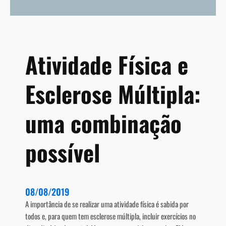
e
r
ó
b
i
Atividade Física e
c
o
Esclerose Múltipla:
o
u
d
uma combinação
e
f
possível
o
r
ç
a
08/08/2019
?
A importância de se realizar uma atividade física é sabida por
todos e, para quem tem esclerose múltipla, incluir exercícios no