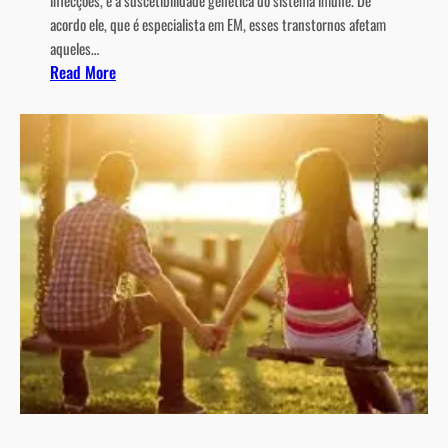
infecções, e à suscetibilidade genética do sistema imune. De
acordo ele, que é especialista em EM, esses transtornos afetam
aqueles…
:
Read More
D
e
p
r
e
s
s
ã
o
e
A
n
s
i
e