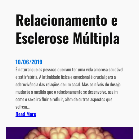
d
a
Relacionamento e
d
e
Esclerose Múltipla
n
a
E
s
10/06/2019
c
l
É natural que as pessoas queiram ter uma vida amorosa saudável
e
e satisfatória. A intimidade física e emocional é crucial para a
r
sobrevivência das relações de um casal. Mas os níveis de desejo
o
mudarão à medida que o relacionamento se desenvolve, assim
s
como o sexo irá fluir e refluir, além de outros aspectos que
e
sofrem…
:
Read More
M
R
ú
e
l
l
t