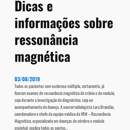
Dicas e
í
n
v
a
e
informações sobre
E
l
s
c
ressonância
l
e
magnética
r
o
s
e
03/08/2019
M
Todos os pacientes com esclerose múltipla, certamente, já
ú
fizeram exames de ressonância magnética do crânio e da medula,
l
seja durante a investigação do diagnóstico, seja no
t
acompanhamento da doença. A neurorradiologista Lara Brandão,
i
coordenadora e chefe da equipe médica da IRM – Ressonância
p
Magnética, especializada em doenças do cérebro e medula
l
espinhal, explica todos os pontos…
a