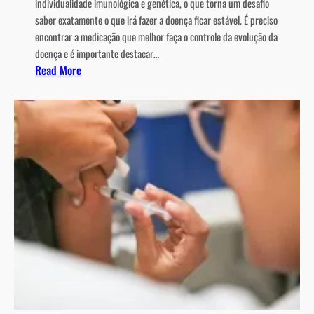
individualidade imunológica e genética, o que torna um desafio
saber exatamente o que irá fazer a doença ficar estável. É preciso
encontrar a medicação que melhor faça o controle da evolução da
doença e é importante destacar…
:
Read More
M
u
d
a
n
d
o
o
t
r
a
t
a
m