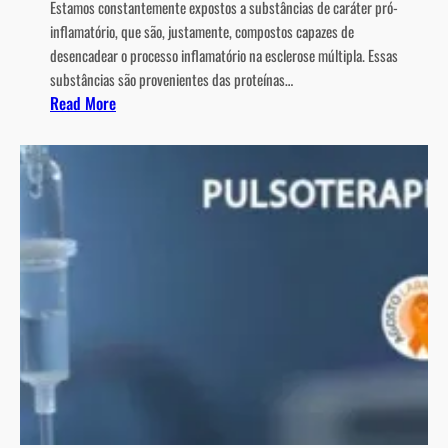
Estamos constantemente expostos a substâncias de caráter pró-
inflamatório, que são, justamente, compostos capazes de
desencadear o processo inflamatório na esclerose múltipla. Essas
substâncias são provenientes das proteínas…
:
Read More
O
p
o
t
e
n
c
i
a
l
d
a
a
l