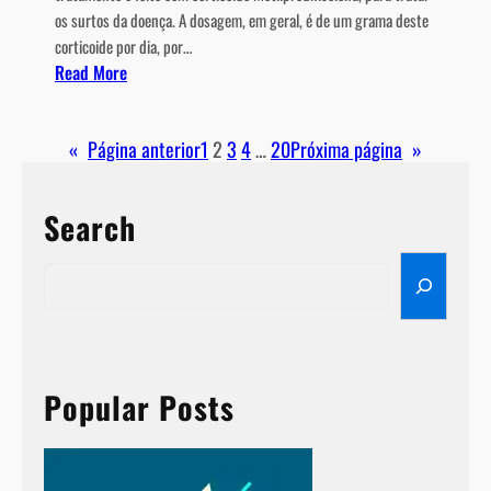
os surtos da doença. A dosagem, em geral, é de um grama deste
a
corticoide por dia, por…
i
:
Read More
n
P
f
u
l
«
Página anterior
1
2
3
4
…
20
Próxima página
»
l
a
s
m
o
a
Search
t
ç
e
ã
S
r
o
e
a
a
p
r
i
c
a
h
Popular Posts
:
a
n