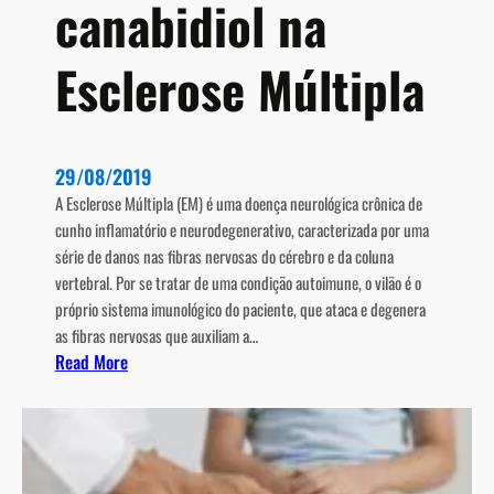
canabidiol na
i
o
n
c
a
o
Esclerose Múltipla
r
n
s
h
o
e
b
c
29/08/2019
r
i
A Esclerose Múltipla (EM) é uma doença neurológica crônica de
e
m
cunho inflamatório e neurodegenerativo, caracterizada por uma
a
e
série de danos nas fibras nervosas do cérebro e da coluna
E
n
vertebral. Por se tratar de uma condição autoimune, o vilão é o
s
t
próprio sistema imunológico do paciente, que ataca e degenera
c
o
as fibras nervosas que auxiliam a…
l
:
Read More
e
O
r
p
o
a
s
p
e
e