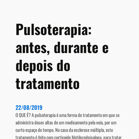
i
m
e
Pulsoterapia:
n
t
antes, durante e
a
ç
ã
depois do
o
n
tratamento
a
r
e
d
22/08/2019
u
O QUE É? A pulsoterapia é uma forma de tratamento em que se
ç
administra doses altas de um medicamento pela veia, por um
ã
curto espaço de tempo. No caso da esclerose múltipla, este
o
tratamento é feito com corticoide Metilprednisolona, para tratar
d