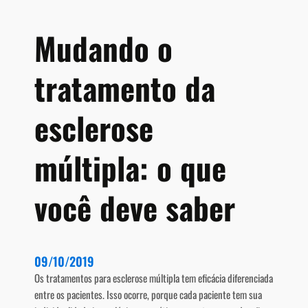
s
c
Mudando o
l
e
tratamento da
r
o
s
esclerose
e
M
múltipla: o que
ú
l
t
você deve saber
i
p
l
a
09/10/2019
Os tratamentos para esclerose múltipla tem eficácia diferenciada
entre os pacientes. Isso ocorre, porque cada paciente tem sua