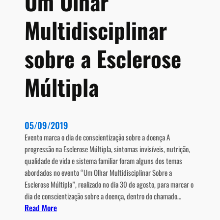
Um Olhar
h
Multidisciplinar
a
v
e
sobre a Esclerose
p
a
Múltipla
r
a
a
p
05/09/2019
r
Evento marca o dia de conscientização sobre a doença A
e
progressão na Esclerose Múltipla, sintomas invisíveis, nutrição,
v
qualidade de vida e sistema familiar foram alguns dos temas
e
abordados no evento “Um Olhar Multidisciplinar Sobre a
n
Esclerose Múltipla”, realizado no dia 30 de agosto, para marcar o
ç
dia de conscientização sobre a doença, dentro do chamado…
ã
:
Read More
o
U