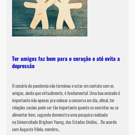
o
t
r
a
t
a
m
e
Ter amigos faz bem para o coração e até evita a
n
depressão
t
o
O cenário de pandemia não terminou e estar em contato com os
amigos, ainda que virtualmente, é fundamental. Uma boa amizade é
importante não apenas pra colocar a conversa em dia, afinal, ter
relações sociais pode ser tão importante quanto se exercitar ou se
alimentar bem, segundo demonstra uma pesquisa realizada
na Universidade Brigham Young, dos Estados Unidos, . De acordo
com Augusto Vilela, membro…