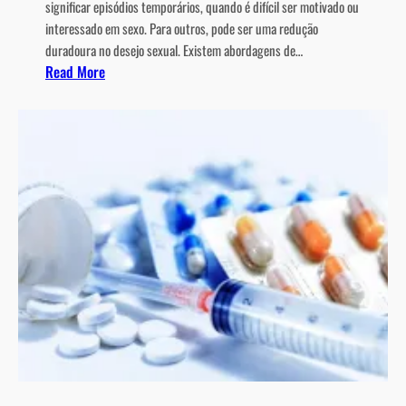
significar episódios temporários, quando é difícil ser motivado ou
interessado em sexo. Para outros, pode ser uma redução
duradoura no desejo sexual. Existem abordagens de…
:
Read More
D
e
s
e
j
o
S
e
x
u
a
l
e
a
E