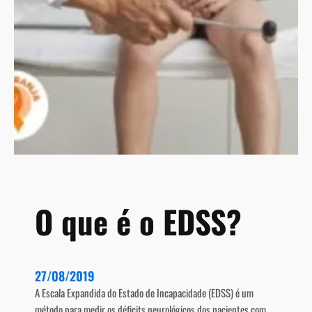
M
l
ú
d
l
o
t
c
i
a
p
n
l
a
a
b
i
d
i
o
O que é o EDSS?
l
n
a
E
27/08/2019
s
A Escala Expandida do Estado de Incapacidade (EDSS) é um
c
método para medir os déficits neurológicos dos pacientes com