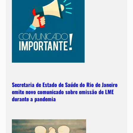
t
e
s
,
d
u
r
a
n
t
e
e
Secretaria de Estado de Saúde do Rio de Janeiro
d
emite novo comunicado sobre emissão de LME
e
durante a pandemia
p
o
i
s
d