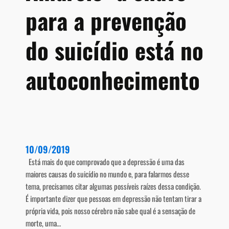
r
para a prevenção
o
s
do suicídio está no
e
M
ú
autoconhecimento
l
t
i
p
l
a
10/09/2019
Está mais do que comprovado que a depressão é uma das
maiores causas do suicídio no mundo e, para falarmos desse
tema, precisamos citar algumas possíveis raízes dessa condição.
É importante dizer que pessoas em depressão não tentam tirar a
própria vida, pois nosso cérebro não sabe qual é a sensação de
morte, uma…