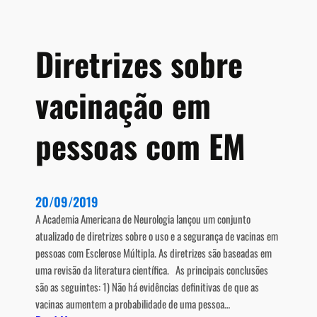
e
n
t
Diretrizes sobre
o
d
vacinação em
a
e
s
pessoas com EM
c
l
e
r
20/09/2019
o
A Academia Americana de Neurologia lançou um conjunto
s
atualizado de diretrizes sobre o uso e a segurança de vacinas em
e
pessoas com Esclerose Múltipla. As diretrizes são baseadas em
m
uma revisão da literatura científica. As principais conclusões
ú
são as seguintes: 1) Não há evidências definitivas de que as
l
vacinas aumentem a probabilidade de uma pessoa…
t