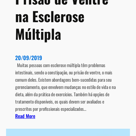
a
i
b
na Esclerose
n
e
a
r
ç
Múltipla
ã
o
e
m
20/09/2019
p
Muitas pessoas com esclerose múltipla têm problemas
e
intestinais, sendo a constipação, ou prisão de ventre, o mais
s
comum deles. Existem abordagens bem-sucedidas para seu
s
gerenciamento, que envolvem mudanças no estilo de vida e na
o
dieta, além da prática de exercícios. Também há opções de
a
tratamento disponíveis, os quais devem ser avaliados e
s
prescritos por profissionais especializados…
c
:
Read More
o
P
m
r
E