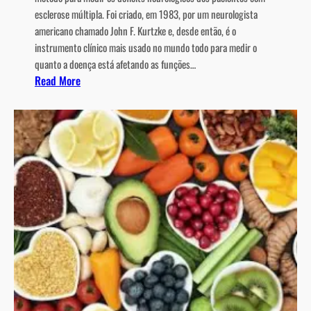
l
esclerose múltipla. Foi criado, em 1983, por um neurologista
e
americano chamado John F. Kurtzke e, desde então, é o
r
instrumento clínico mais usado no mundo todo para medir o
o
quanto a doença está afetando as funções…
s
:
Read More
e
O
M
q
ú
u
l
e
t
é
i
o
p
E
l
D
a
S
S
?