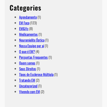
Categories
Agendamento
(1)
EM Foco
(123)
EM&Vc
(8)
Medicamentos
(1)
Neuromielite Óptica
(1)
Nossa Equipe por aí
(1)
O que é EM?
(4)
Perguntas Frequentes
(1)
Quem somos
(1)
Seus Direitos
(1)
Tipos de Esclerose Múltipla
(1)
Tratando EM
(2)
Uncategorized
(1)
Vivendo com EM
(2)